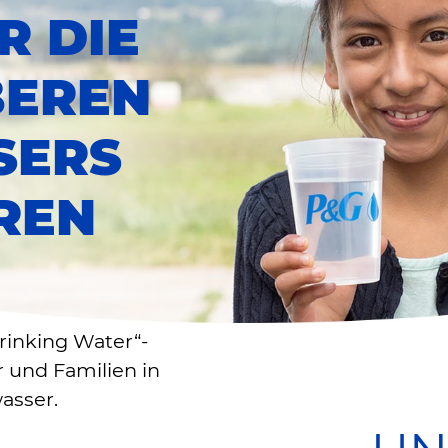
R DIE
BEREN
SERS
REN
N
rinking Water“-
 und Familien in
asser.