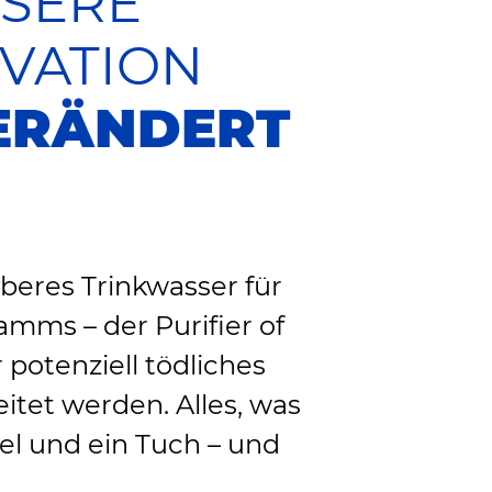
SERE
VATION
ERÄNDERT
uberes Trinkwasser für
amms – der Purifier of
 potenziell tödliches
tet werden. Alles, was
fel und ein Tuch – und