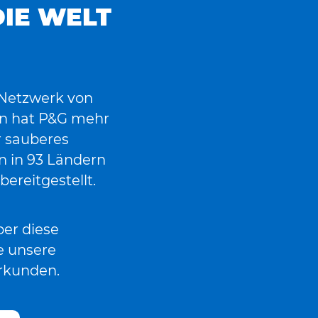
IE WELT
s Netzwerk von
rn hat P&G mehr
er sauberes
 in 93 Ländern
ereitgestellt.
ber diese
e unsere
rkunden.